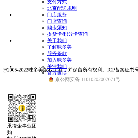
支付方式
北京配送规则
门店服务
门店查询
购卡须知
提货卡/积分卡查询
关于我们
了解味多美
服务条款
加入味多美
关注我们
@2005-2022味多美版权所有，并保留所有权利。ICP备案证书号
官方微博
京公网安备 11010202007671号
承接企事业团
购