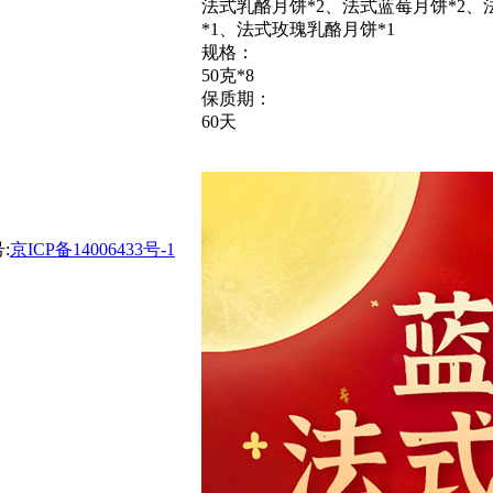
法式乳酪月饼*2、法式蓝莓月饼*2、
*1、法式玫瑰乳酪月饼*1
规格：
50克*8
保质期：
60天
:
京ICP备14006433号-1