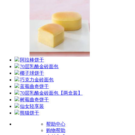
阿拉棒饼干
70层乳酪金砖面包
椰子球饼干
巧克力金砖面包
蓝莓曲奇饼干
70层乳酪金砖面包【两盒装】
树莓曲奇饼干
仙女轻享装
熊猫饼干
帮助中心
购物帮助