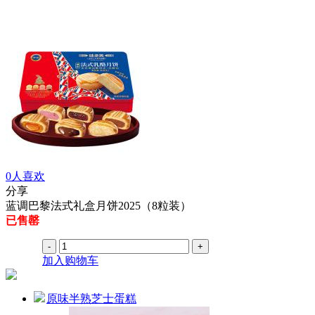
0
人喜欢
分享
蓝调巴黎法式礼盒月饼2025（8粒装）
已售罄
加入购物车
原味半熟芝士蛋糕