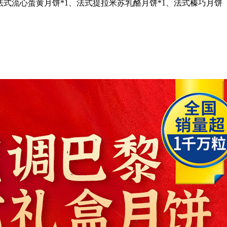
法式流心蛋黄月饼*1、法式提拉米苏乳酪月饼*1、法式榛巧月饼