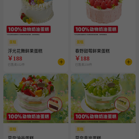
蛋糕
蛋糕
浮光花舞鲜果蛋糕
春野甜莓鲜果蛋糕
￥
188
￥
188
已售卖152件
已售卖239件
蛋糕
蛋糕
莫奈油画蛋糕
莫奈青岚蛋糕