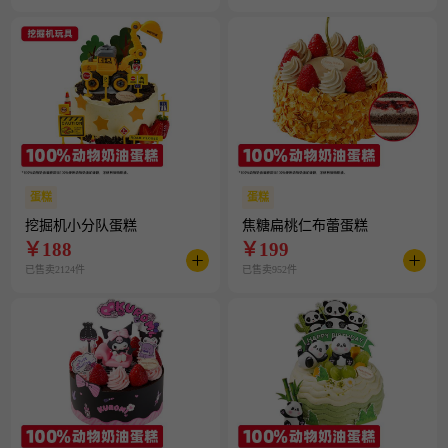
蛋糕
蛋糕
挖掘机小分队蛋糕
焦糖扁桃仁布蕾蛋糕
￥
188
￥
199
已售卖2124件
已售卖952件