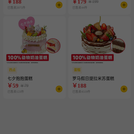
￥
188
￥
179
￥199
已售卖2075件
已售卖44件
西点
蛋糕
七夕抱抱蛋糕
罗马假日提拉米苏蛋糕
￥
59
￥
188
￥79
已售卖123件
已售卖4519件