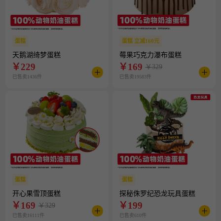
蛋糕
蛋糕 立减160元
天鹅湖绮梦蛋糕
莓果巧克力瀑布蛋糕
￥
229
￥
169
￥329
已售卖1436件
已售卖19583件
蛋糕
蛋糕
开心果雪顶蛋糕
探秘侏罗纪恐龙玩具蛋糕
￥
169
￥
199
￥329
已售卖16111件
已售卖610件