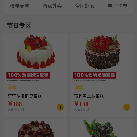
蛋糕商城
西点外卖
全国邮寄
电子卡券
节日专区
蛋糕
蛋糕
莓野花间鲜果蛋糕
莓屿黑森林蛋糕
￥
188
￥
188
已售卖254件
已售卖895件