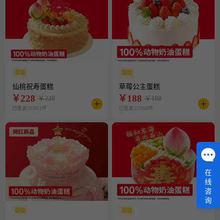
蛋糕
蛋糕
仙桃祝寿蛋糕
草莓公主蛋糕
￥
228
￥
188
￥228
￥188
已售卖327811件
已售卖257058件
在
线
咨
询
蛋糕
蛋糕