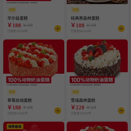
蛋糕
蛋糕
华尔兹蛋糕
经典黑森林蛋糕
￥
188
￥
188
￥188
￥188
已售卖233760件
已售卖643165件
蛋糕
蛋糕
草莓丝绒蛋糕
雪域森林蛋糕
￥
188
￥
228
￥188
￥228
已售卖265681件
已售卖230330件