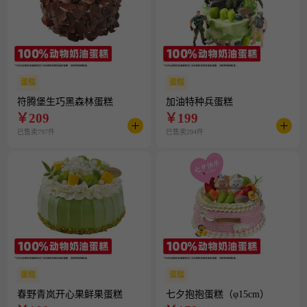
蛋糕
蛋糕
符腾堡生巧黑森林蛋糕
加油特种兵蛋糕
￥
209
￥
199
已售卖797件
已售卖294件
蛋糕
蛋糕
春野青岚开心果鲜果蛋糕
七夕抱抱蛋糕（φ15cm）