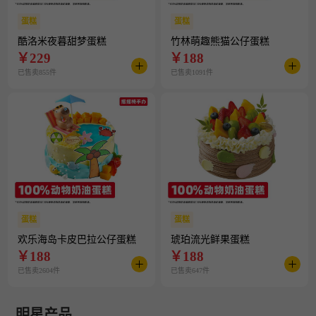
蛋糕
蛋糕
酷洛米夜暮甜梦蛋糕
竹林萌趣熊猫公仔蛋糕
￥
229
￥
188
已售卖855件
已售卖1091件
蛋糕
蛋糕
欢乐海岛卡皮巴拉公仔蛋糕
琥珀流光鲜果蛋糕
￥
188
￥
188
已售卖2604件
已售卖647件
明星产品