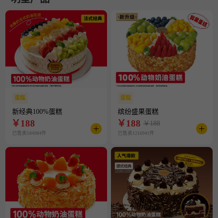
蛋糕
蛋糕
新经典100%蛋糕
缤纷盛果蛋糕
￥
188
￥
188
￥188
已售卖184984件
已售卖1216941件