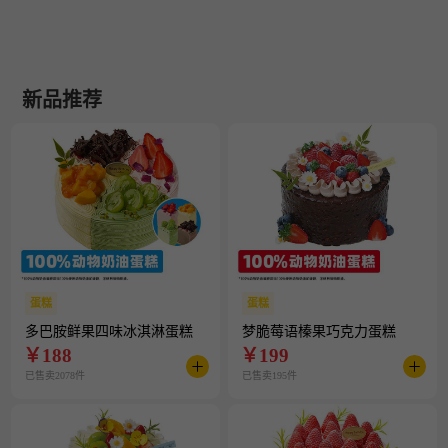
新品推荐
蛋糕
蛋糕
多巴胺鲜果四味冰淇淋蛋糕
梦脆莓语榛果巧克力蛋糕
￥
188
￥
199
已售卖2078件
已售卖195件