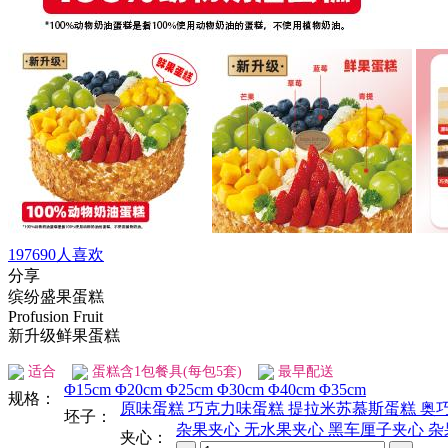
197690
人喜欢
分享
缤纷盛果蛋糕
Profusion Fruit
新升级鲜果蛋糕
适合
蛋糕含
1
包餐具(每包5套)
最早
配送
Φ15cm
Φ20cm
Φ25cm
Φ30cm
Φ40cm
Φ35cm
规格：
原味蛋糕
巧克力味蛋糕
提拉米苏慕斯蛋糕
奥
坯子：
杂果夹心
无水果夹心
黑车厘子夹心
杂
夹心：