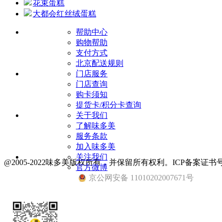
花束蛋糕
大都会红丝绒蛋糕
帮助中心
购物帮助
支付方式
北京配送规则
门店服务
门店查询
购卡须知
提货卡/积分卡查询
关于我们
了解味多美
服务条款
加入味多美
关注我们
@2005-2022味多美版权所有，并保留所有权利。ICP备案证书号
官方微博
京公网安备 11010202007671号