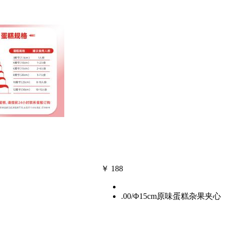
￥
188
.00
/Φ15cm原味蛋糕杂果夹心