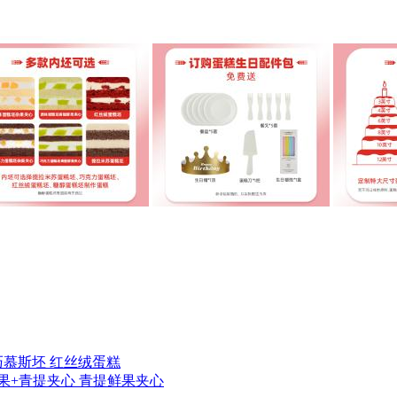
巧慕斯坯
红丝绒蛋糕
果+青提夹心
青提鲜果夹心