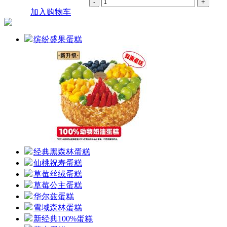
加入购物车
缤纷盛果蛋糕
经典黑森林蛋糕
仙桃祝寿蛋糕
草莓丝绒蛋糕
草莓公主蛋糕
华尔兹蛋糕
雪域森林蛋糕
新经典100%蛋糕