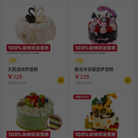
蛋糕
蛋糕
天鹅湖绮梦蛋糕
酷洛米夜暮甜梦蛋糕
￥
229
￥
229
已售卖1388件
已售卖840件