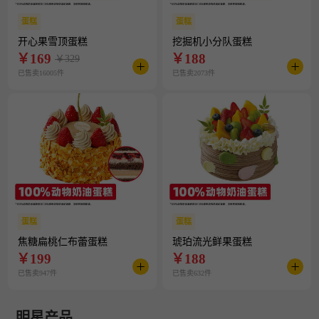
蛋糕
蛋糕
开心果雪顶蛋糕
挖掘机小分队蛋糕
￥
169
￥
188
￥329
已售卖16005件
已售卖2073件
蛋糕
蛋糕
焦糖扁桃仁布蕾蛋糕
琥珀流光鲜果蛋糕
￥
199
￥
188
已售卖947件
已售卖632件
明星产品