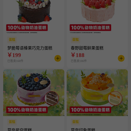
蛋糕
蛋糕
梦脆莓语榛果巧克力蛋糕
春野甜莓鲜果蛋糕
￥
199
￥
188
已售卖168件
已售卖186件
蛋糕
蛋糕
莫奈星空蛋糕
莫奈印象蛋糕