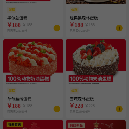
蛋糕
蛋糕
华尔兹蛋糕
经典黑森林蛋糕
￥
188
￥
188
￥188
￥188
已售卖233736件
已售卖642991件
蛋糕
蛋糕
草莓丝绒蛋糕
雪域森林蛋糕
￥
188
￥
228
￥188
￥228
已售卖265660件
已售卖230308件