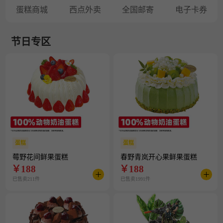
蛋糕商城
西点外卖
全国邮寄
电子卡券
节日专区
蛋糕
蛋糕
莓野花间鲜果蛋糕
春野青岚开心果鲜果蛋糕
￥
188
￥
188
已售卖211件
已售卖1991件