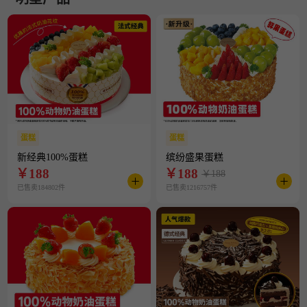
蛋糕
蛋糕
新经典100%蛋糕
缤纷盛果蛋糕
￥
188
￥
188
￥188
已售卖184802件
已售卖1216757件