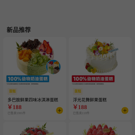
新品推荐
蛋糕
蛋糕
多巴胺鲜果四味冰淇淋蛋糕
浮光花舞鲜果蛋糕
￥
188
￥
188
已售卖1995件
已售卖119件