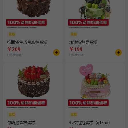
蛋糕
蛋糕
符腾堡生巧黑森林蛋糕
加油特种兵蛋糕
￥
209
￥
199
已售卖704件
已售卖255件
蛋糕
蛋糕
莓屿黑森林蛋糕
七夕抱抱蛋糕（φ15cm）