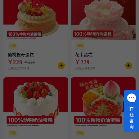
蛋糕
蛋糕
仙桃祝寿蛋糕
花束蛋糕
￥
228
￥
229
￥228
已售卖327708件
已售卖59435件
在
线
咨
询
蛋糕
蛋糕