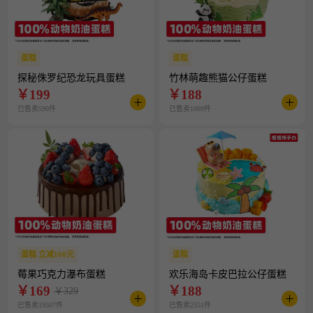
蛋糕
蛋糕
探秘侏罗纪恐龙玩具蛋糕
竹林萌趣熊猫公仔蛋糕
￥
199
￥
188
已售卖590件
已售卖1069件
蛋糕 立减160元
蛋糕
莓果巧克力瀑布蛋糕
欢乐海岛卡皮巴拉公仔蛋糕
￥
169
￥
188
￥329
已售卖19507件
已售卖2551件