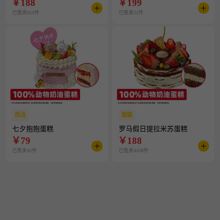
￥
188
￥
199
已售卖819件
已售卖22件
西点
蛋糕
七夕抱抱蛋糕
罗马假日提拉米苏蛋糕
￥
79
￥
188
已售卖45件
已售卖4438件